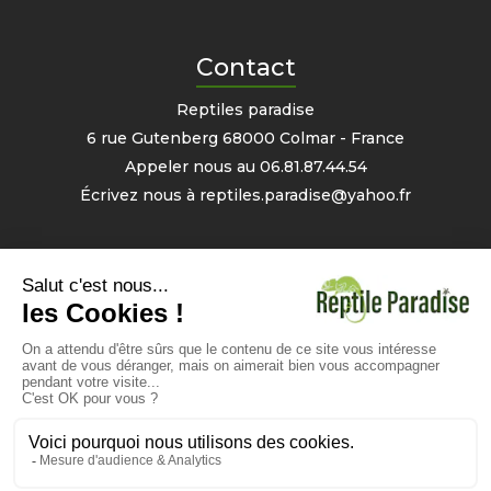
Contact
Reptiles paradise
6 rue Gutenberg 68000 Colmar - France
Appeler nous au
06.81.87.44.54
Écrivez nous à
reptiles.paradise@yahoo.fr
Mon compte
Informations personnelles
Commandes
Avoirs
Bons
- 2% sur votre prochaine commande