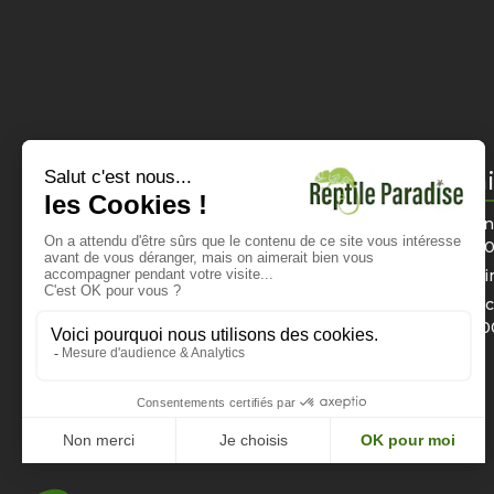
Informations
Horai
Mentions légales
Du lun
12h0
CGV
Di
Politique de confidentialité
Dimanch
Nous contacter
16h0
Paiement sécurisé
Livraison et tarifs
Instagram