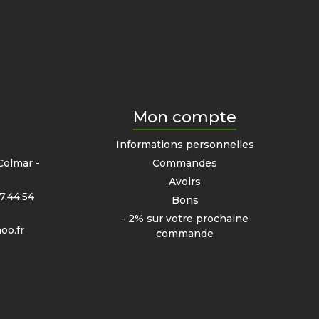
Mon compte
e
Informations personnelles
Colmar -
Commandes
Avoirs
7.44.54
Bons
- 2% sur votre prochaine
oo.fr
commande