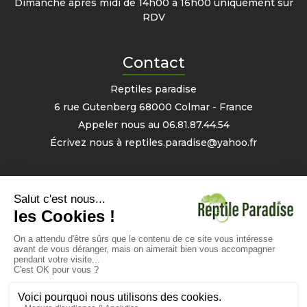
Dimanche après midi de 14h00 à 16h00 uniquement sur
RDV
Contact
Reptiles paradise
6 rue Gutenberg 68000 Colmar - France
Appeler nous au
06.81.87.44.54
Écrivez nous à
reptiles.paradise@yahoo.fr
Mon compte
Informations personnelles
Commandes
Avoirs
Bons
- 2% sur votre prochaine commande