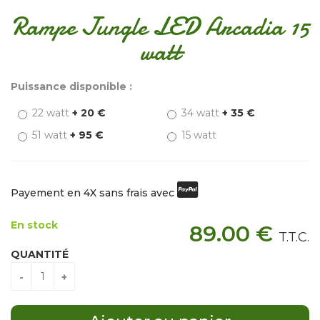
Rampe Jungle LED Arcadia 15
watt
Puissance disponible :
22 watt
+ 20 €
34 watt
+ 35 €
51 watt
+ 95 €
15 watt
Payement en 4X sans frais avec
En stock
89
.00
€
T.T.C.
QUANTITÉ