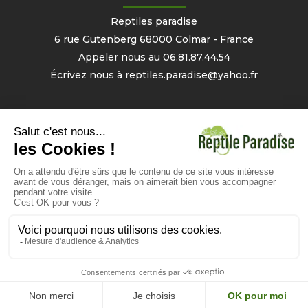
Reptiles paradise
6 rue Gutenberg 68000 Colmar - France
Appeler nous au
06.81.87.44.54
Écrivez nous à
reptiles.paradise@yahoo.fr
Mon compte
Informations personnelles
Commandes
Avoirs
Bons
- 2% sur votre prochaine commande
Site réalisé par Yproximité - Copyright