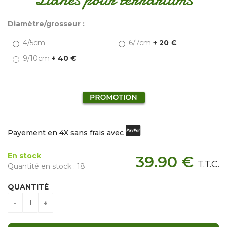
Diamètre/grosseur :
4/5cm
6/7cm
+ 20 €
9/10cm
+ 40 €
Payement en 4X sans frais avec
En stock
39
.90
€
T.T.C.
Quantité en stock : 18
QUANTITÉ