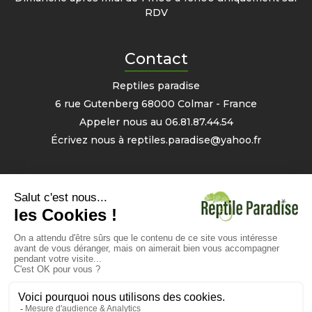
RDV
Contact
Reptiles paradise
6 rue Gutenberg 68000 Colmar - France
Appeler nous au
06.81.87.44.54
Écrivez nous à
reptiles.paradise@yahoo.fr
Mon compte
Informations personnelles
Commandes
Avoirs
Bons
- 2% sur votre prochaine commande