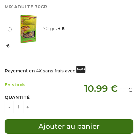
MIX ADULTE 70GR :
70 grs
+ 8
€
Payement en 4X sans frais avec
En stock
10
.99
€
T.T.C.
QUANTITÉ