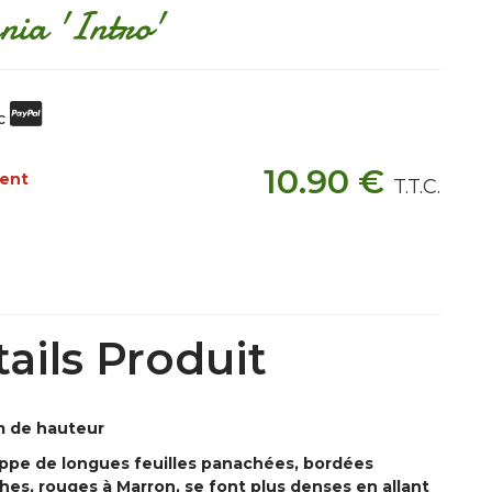
ia 'Intro'
ec
10
.90
€
ment
T.T.C.
ails Produit
cm de hauteur
pe de longues feuilles panachées, bordées
hes, rouges à Marron, se font plus denses en allant