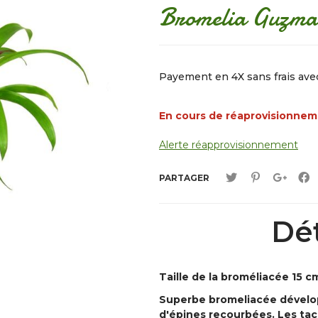
Bromelia Guzman
Payement en 4X sans frais av
En cours de réaprovisionne
Alerte réapprovisionnement
PARTAGER
Dét
Taille de la broméliacée 15 
Superbe bromeliacée dévelop
d'épines recourbées. Les tac