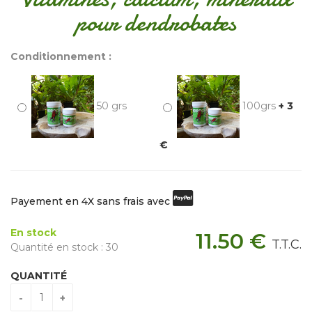
pour dendrobates
Conditionnement :
50 grs
100grs
+ 3
€
Payement en 4X sans frais avec
En stock
11
.50
€
T.T.C.
Quantité en stock : 30
QUANTITÉ