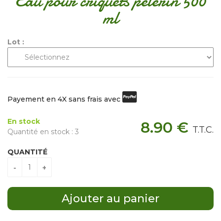
Eau pour criquets pélerin 500
ml
Lot :
Payement en 4X sans frais avec
En stock
8
.90
€
T.T.C.
Quantité en stock : 3
QUANTITÉ