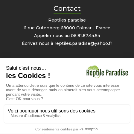
Contact
Reptiles paradise
6 rue Gutenberg 68000 Colmar - France
Appeler nous au
06.81.87.44.54
Écrivez nous à
reptiles.paradise@yahoo.fr
Mon compte
Informations personnelles
Commandes
Avoirs
Bons
- 2% sur votre prochaine commande