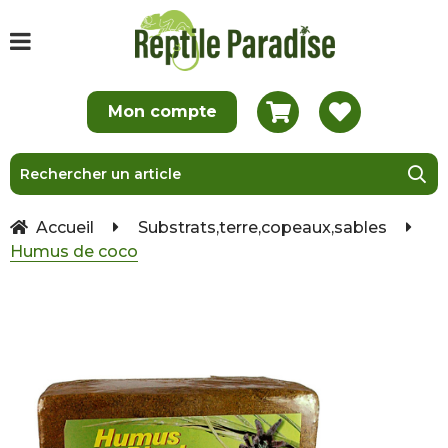
Accueil
Substrats,terre,copeaux,sables
Humus de coco