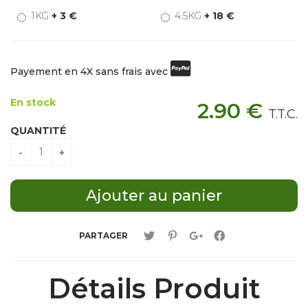
1KG
+ 3 €
4.5KG
+ 18 €
Payement en 4X sans frais avec
En stock
2
.90
€
T.T.C.
QUANTITÉ
PARTAGER
Détails Produit