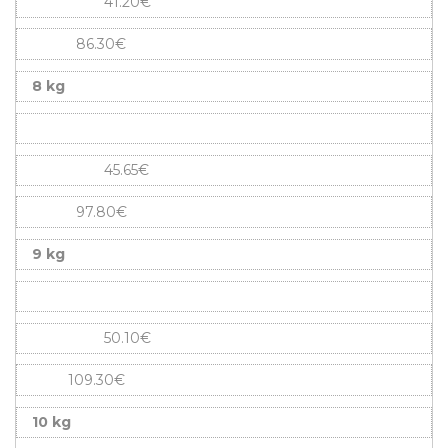
41.20€
86.30€
8 kg
45.65€
97.80€
9 kg
50.10€
109.30€
10 kg