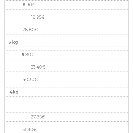
8
.90€
18.95€
28.80€
3 kg
9
.80€
23.40€
40.30€
4kg
27.85€
51.80€