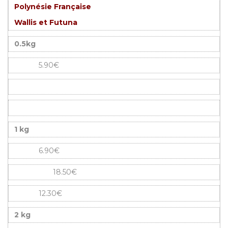
Polynésie Française
Wallis et Futuna
0.5kg
5.90€
1 kg
6.90€
18.50€
12.30€
2 kg