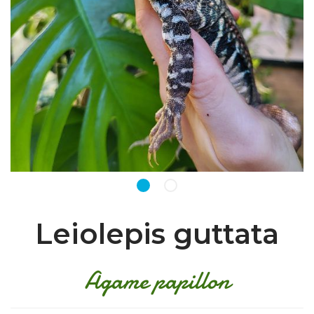
Leiolepis guttata
Agame papillon