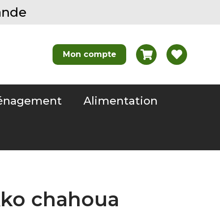
ande
nagement
Alimentation
ko chahoua