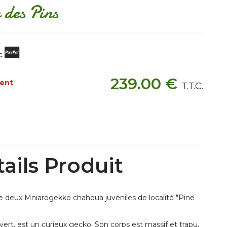
 des Pins
ec
239
.00
€
ment
T.T.C.
ails Produit
 deux Mniarogekko chahoua juvéniles de localité "Pine
vert, est un curieux gecko. Son corps est massif et trapu,