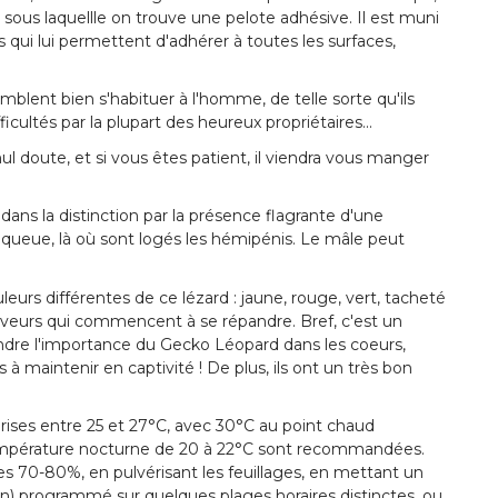
sous laquellle on trouve une pelote adhésive. Il est muni
s qui lui permettent d'adhérer à toutes les surfaces,
mblent bien s'habituer à l'homme, de telle sorte qu'ils
cultés par la plupart des heureux propriétaires...
ul doute, et si vous êtes patient, il viendra vous manger
ans la distinction par la présence flagrante d'une
a queue, là où sont logés les hémipénis. Le mâle peut
uleurs différentes de ce lézard : jaune, rouge, vert, tacheté
éleveurs qui commencent à se répandre. Bref, c'est un
endre l'importance du Gecko Léopard dans les coeurs,
 à maintenir en captivité ! De plus, ils ont un très bon
ises entre 25 et 27°C, avec 30°C au point chaud
température nocturne de 20 à 22°C sont recommandées.
es 70-80%, en pulvérisant les feuillages, en mettant un
on) programmé sur quelques plages horaires distinctes, ou