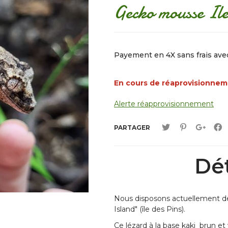
Gecko mousse Ile
Payement en 4X sans frais av
En cours de réaprovisionne
Alerte réapprovisionnement
PARTAGER
Dét
Nous disposons actuellement de
Island" (île des Pins).
Ce lézard à la base kaki brun et 