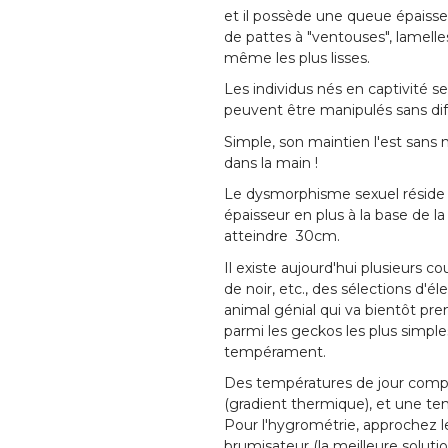
et il possède une queue épaisse 
de pattes à "ventouses", lamelle
même les plus lisses.
Les individus nés en captivité se
peuvent être manipulés sans diffi
Simple, son maintien l'est sans n
dans la main !
Le dysmorphisme sexuel réside d
épaisseur en plus à la base de l
atteindre 30cm.
Il existe aujourd'hui plusieurs co
de noir, etc., des sélections d'
animal génial qui va bientôt pr
parmi les geckos les plus simples
tempérament.
Des températures de jour compr
(gradient thermique), et une 
Pour l'hygrométrie, approchez l
brumisateur (la meilleure soluti