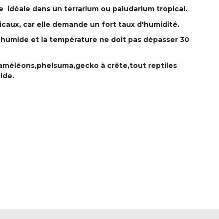
e idéale dans un terrarium ou paludarium tropical.
picaux, car elle demande un fort taux d'humidité.
z humide et la température ne doit pas dépasser 30
caméléons,phelsuma,gecko à crête,tout reptiles
ide.