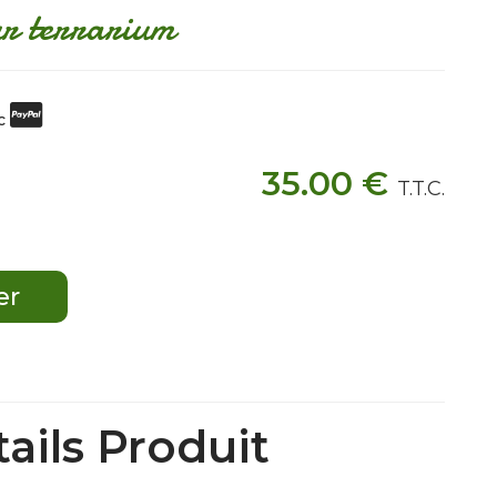
ur terrarium
ec
35
.00
€
T.T.C.
ails Produit