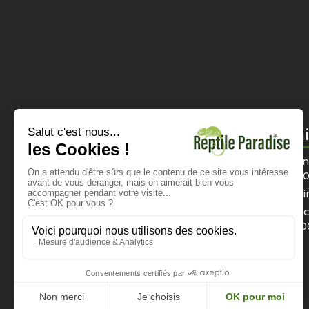
Informations
Horai
Mentions légales
Du lun
12h0
CGV
Di
Politique de confidentialité
Dimanch
Nous contacter
16h0
Paiement sécurisé
Livraison et tarifs
Instagram