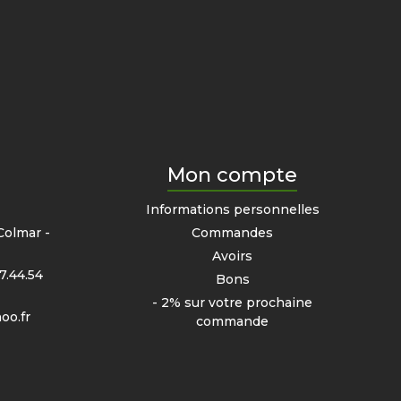
Mon compte
e
Informations personnelles
Colmar -
Commandes
Avoirs
7.44.54
Bons
- 2% sur votre prochaine
oo.fr
commande