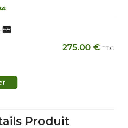
ne
ec
275
.00
€
T.T.C.
ails Produit