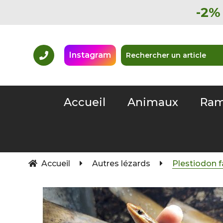
-2% 
Instagram
Accueil
Animaux
Ram
Accueil
Autres lézards
Plestiodon f