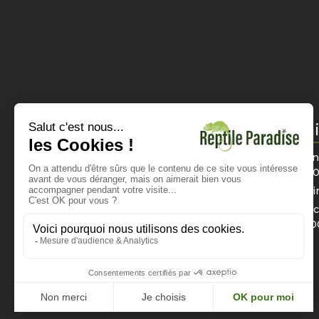
Informations
Horai
Mentions légales
Du lun
12h0
CGV
Di
Politique de confidentialité
Dimanch
Nous contacter
16h0
Paiement sécurisé
Livraison et tarifs
Instagram