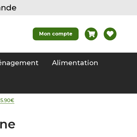
ande
nagement
Alimentation
25.90€
one