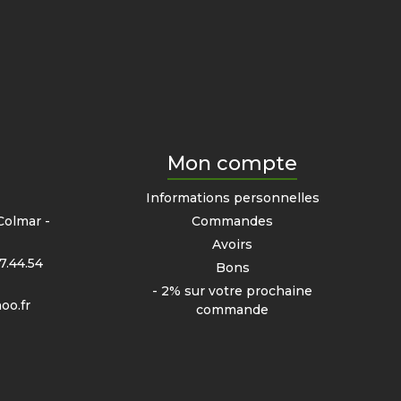
Mon compte
e
Informations personnelles
Colmar -
Commandes
Avoirs
7.44.54
Bons
- 2% sur votre prochaine
oo.fr
commande