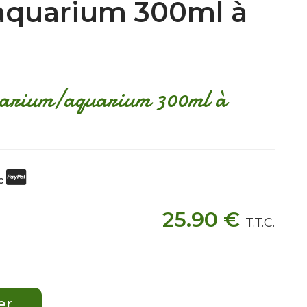
/aquarium 300ml à
rrarium/aquarium 300ml à
ec
25
.90
€
T.T.C.