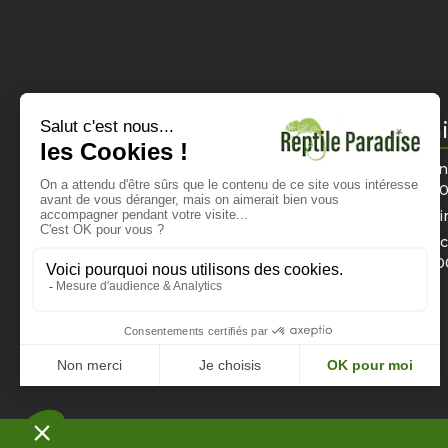
Informations
Horai
Mentions légales
Du lun
12h0
CGV
Di
Politique de confidentialité
Dimanch
Nous contacter
16h0
Paiement sécurisé
Livraison et tarifs
Instagram