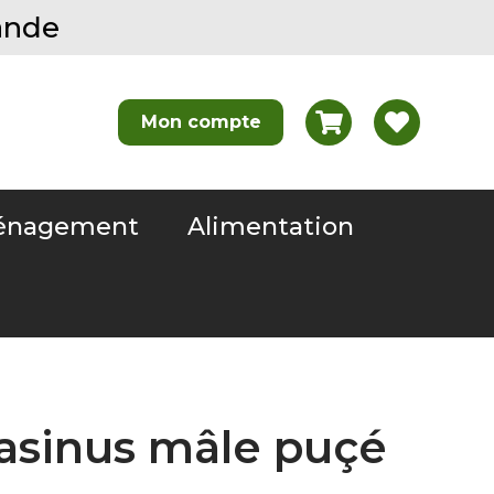
ande
nagement
Alimentation
asinus mâle puçé