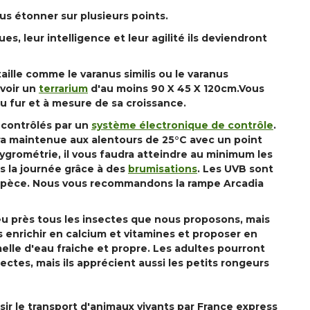
s étonner sur plusieurs points.
s, leur intelligence et leur agilité ils deviendront
ille comme le varanus similis ou le varanus
évoir un
terrarium
d'au moins 90 X 45 X 120cm.Vous
u fur et à mesure de sa croissance.
 contrôlés par un
système électronique de contrôle
.
a maintenue aux alentours de 25°C avec un point
ygrométrie, il vous faudra atteindre au minimum les
s la journée grâce à des
brumisations
. Les UVB sont
spèce. Nous vous recommandons la rampe Arcadia
 près tous les insectes que nous proposons, mais
es enrichir en calcium et vitamines et proposer en
le d'eau fraiche et propre. Les adultes pourront
ctes, mais ils apprécient aussi les petits rongeurs
isir le transport d'animaux vivants par France express