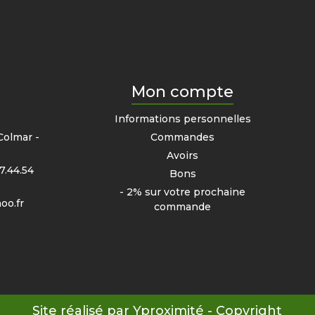
Mon compte
e
Informations personnelles
Colmar -
Commandes
Avoirs
7.44.54
Bons
- 2% sur votre prochaine
oo.fr
commande
Site réalisé par Yproximité - Copyright