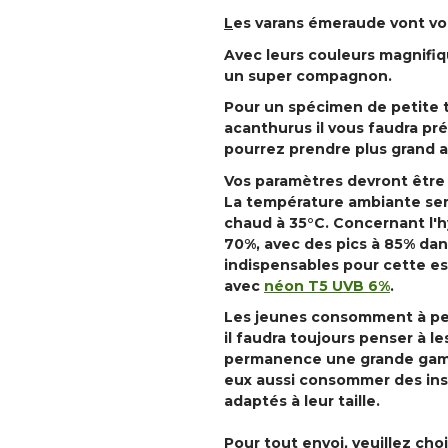
L
es varans émeraude vont vou
Avec leurs couleurs magnifique
un super compagnon.
Pour un spécimen de petite ta
acanthurus il vous faudra pr
pourrez prendre plus grand a
Vos paramètres devront être
La température ambiante ser
chaud à 35°C. Concernant l'h
70%, avec des pics à 85% dan
indispensables pour cette e
avec
néon T5 UVB 6%
.
Les jeunes consomment à peu
il faudra toujours penser à l
permanence une grande gamel
eux aussi consommer des inse
adaptés à leur taille.
Pour tout envoi, veuillez cho