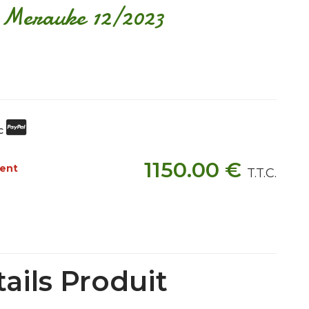
 Merauke 12/2023
ec
1150
.00
€
ment
T.T.C.
ails Produit