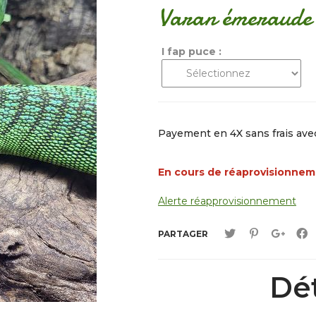
Varan émeraude
I fap puce :
Payement en 4X sans frais av
En cours de réaprovisionne
Alerte réapprovisionnement
PARTAGER
Dét