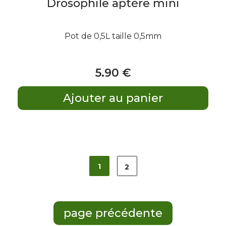
Drosophile aptère mini
Pot de 0,5L taille 0,5mm
5
.90
€
1
2