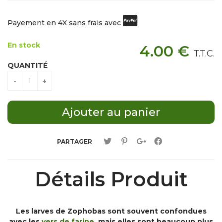
Payement en 4X sans frais avec
En stock
4
.00
€
T.T.C.
QUANTITÉ
PARTAGER
Détails Produit
Les larves de Zophobas sont souvent confondues
avec les
vers de farine
, mais elles sont beaucoup plus